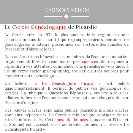
L'ASSOCIATION
Le
Cercle Généalogique
de Picardie
Le Cercle, créé en 1971, le plus ancien de la région, est une
association sans but lucratif qui regroupe plusieurs centaines de
généalogistes amateurs, passionnés de l´histoire des familles de
Picardie et d'histoire locale.
Bien qu’étant tous bénévoles, les membres du l’équipe d’animation
organisent différentes réunions ou
permanences
afin de pouvoir
répondre à vos attentes : commencer une généalogie, vous aider à
lire un texte ancien (paléographie), trouver d’autres sources pour
compléter votre généalogie...
Un bulletin,
« Le Généalogiste Picard »,
est publié
quadrimestriellement. Il permet de publier vos généalogies ou
articles. La rubrique « Questions-Réponses », ouverte à tous les
adhérents, favorise l'entraide pour ceux qui sont éloignés de leur
Picardie d’origine.
Des relevés d´actes sont aussi publiés, plusieurs millions d´actes
sont ainsi répertoriés. Le Cercle a mis en ligne la plupart de ses
relevés informatisés. Cette
base de données
(concernant l’Oise et
la Somme) est accessible aux adhérents abonnés à la revue « Le
Généalogiste Picard ».