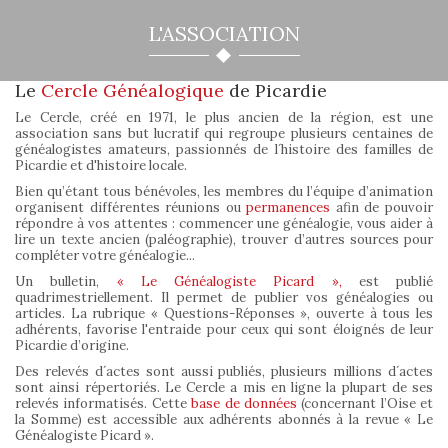
L'ASSOCIATION
Le
Cercle Généalogique
de Picardie
Le Cercle, créé en 1971, le plus ancien de la région, est une
association sans but lucratif qui regroupe plusieurs centaines de
généalogistes amateurs, passionnés de l´histoire des familles de
Picardie et d'histoire locale.
Bien qu’étant tous bénévoles, les membres du l’équipe d’animation
organisent différentes réunions ou
permanences
afin de pouvoir
répondre à vos attentes : commencer une généalogie, vous aider à
lire un texte ancien (paléographie), trouver d’autres sources pour
compléter votre généalogie...
Un bulletin,
« Le Généalogiste Picard »,
est publié
quadrimestriellement. Il permet de publier vos généalogies ou
articles. La rubrique « Questions-Réponses », ouverte à tous les
adhérents, favorise l'entraide pour ceux qui sont éloignés de leur
Picardie d’origine.
Des relevés d´actes sont aussi publiés, plusieurs millions d´actes
sont ainsi répertoriés. Le Cercle a mis en ligne la plupart de ses
relevés informatisés. Cette
base de données
(concernant l’Oise et
la Somme) est accessible aux adhérents abonnés à la revue « Le
Généalogiste Picard ».