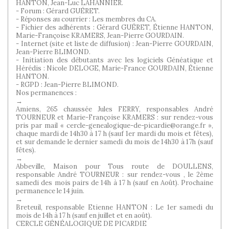
HANTON, Jean-Luc LAHANNIER.
- Forum : Gérard GUÉRET.
- Réponses au courrier : Les membres du CA.
- Fichier des adhérents : Gérard GUÉRET, Étienne HANTON,
Marie-Françoise KRAMERS, Jean-Pierre GOURDAIN.
- Internet (site et liste de diffusion) : Jean-Pierre GOURDAIN,
Jean-Pierre BLIMOND.
- Initiation des débutants avec les logiciels Généatique et
Hérédis : Nicole DELOGE, Marie-France GOURDAIN, Étienne
HANTON.
- RGPD : Jean-Pierre BLIMOND.
Nos permanences :
→
Amiens, 265 chaussée Jules FERRY, responsables André
TOURNEUR et Marie-Françoise KRAMERS : sur rendez-vous
pris par mail « cercle-genealogique-de-picardie@orange.fr »,
chaque mardi de 14h30 à 17 h (sauf 1er mardi du mois et fêtes),
et sur demande le dernier samedi du mois de 14h30 à 17h (sauf
fêtes).
→
Abbeville, Maison pour Tous route de DOULLENS,
responsable André TOURNEUR : sur rendez-vous , le 2ème
samedi des mois pairs de 14h à 17 h (sauf en Août). Prochaine
permanence le 14 juin.
→
Breteuil, responsable Etienne HANTON : Le 1er samedi du
mois de 14h à 17 h (sauf en juillet et en août).
CERCLE GÉNÉALOGIQUE DE PICARDIE