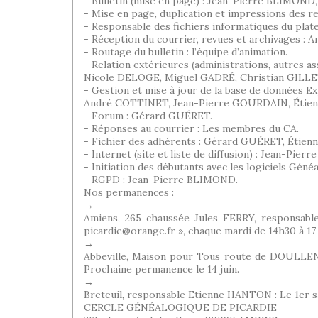
- Bulletin (mise en page) : Jean-Pierre BLIM
- Mise en page, duplication et impressions des r
- Responsable des fichiers informatiques du pl
- Réception du courrier, revues et archivage
- Routage du bulletin : l’équipe d’animation.
- Relation extérieures (administrations, autres as
Nicole DELOGE, Miguel GADRÉ, Christian GIL
- Gestion et mise à jour de la base de données Ex
André COTTINET, Jean-Pierre GOURDAIN, Étie
- Forum : Gérard GUÉRET.
- Réponses au courrier : Les membres du CA.
- Fichier des adhérents : Gérard GUÉRET, Éti
- Internet (site et liste de diffusion) : Jean-P
- Initiation des débutants avec les logiciels 
- RGPD : Jean-Pierre BLIMOND.
Nos permanences :
→
Amiens, 265 chaussée Jules FERRY, responsab
picardie@orange.fr », chaque mardi de 14h30 à 17 
→
Abbeville, Maison pour Tous route de DOULLENS
Prochaine permanence le 14 juin.
→
Breteuil, responsable Etienne HANTON : Le 1er sam
CERCLE GÉNÉALOGIQUE DE PICARDIE