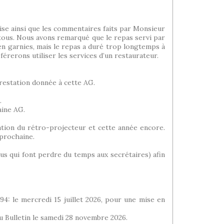
glise ainsi que les commentaires faits par Monsieur
 tous. Nous avons remarqué que le repas servi par
bien garnies, mais le repas a duré trop longtemps à
érerons utiliser les services d’un restaurateur.
prestation donnée à cette AG.
.
aine AG.
ation du rétro-projecteur et cette année encore.
 prochaine.
dus qui font perdre du temps aux secrétaires) afin
94: le mercredi 15 juillet 2026, pour une mise en
du Bulletin le samedi 28 novembre 2026.