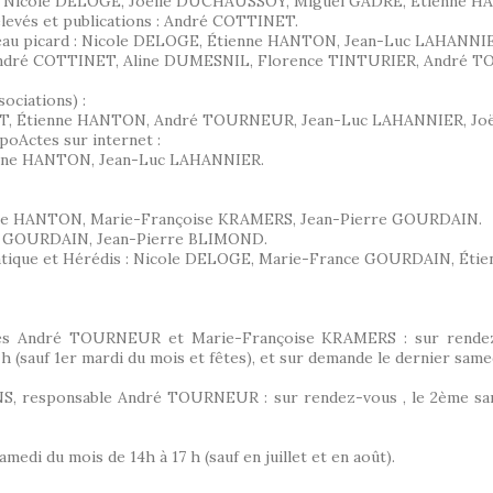
OND, Nicole DELOGE, Joëlle DUCHAUSSOY, Miguel GADRÉ, Étienne 
elevés et publications : André COTTINET.
ateau picard : Nicole DELOGE, Étienne HANTON, Jean-Luc LAHANNI
s : André COTTINET, Aline DUMESNIL, Florence TINTURIER, André
sociations) :
LET, Étienne HANTON, André TOURNEUR, Jean-Luc LAHANNIER, Jo
poActes sur internet :
nne HANTON, Jean-Luc LAHANNIER.
enne HANTON, Marie-Françoise KRAMERS, Jean-Pierre GOURDAIN.
ierre GOURDAIN, Jean-Pierre BLIMOND.
Généatique et Hérédis : Nicole DELOGE, Marie-France GOURDAIN, Ét
les André TOURNEUR et Marie-Françoise KRAMERS : sur rendez-
h (sauf 1er mardi du mois et fêtes), et sur demande le dernier samed
, responsable André TOURNEUR : sur rendez-vous , le 2ème samed
edi du mois de 14h à 17 h (sauf en juillet et en août).