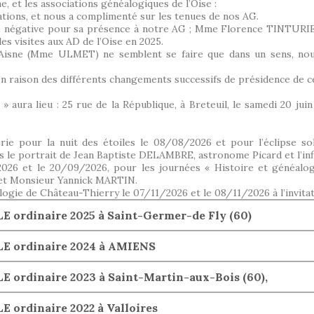
, et les associations généalogiques de l’Oise :
ions, et nous a complimenté sur les tenues de nos AG.
négative pour sa présence à notre AG ; Mme Florence TINTURIER 
des visites aux AD de l’Oise en 2025.
l’Aisne (Mme ULMET) ne semblent se faire que dans un sens, no
en raison des différents changements successifs de présidence de ce
 aura lieu : 25 rue de la République, à Breteuil, le samedi 20 jui
.
e pour la nuit des étoiles le 08/08/2026 et pour l’éclipse sol
 le portrait de Jean Baptiste DELAMBRE, astronome Picard et l’infl
2026 et le 20/09/2026, pour les journées « Histoire et généalo
et Monsieur Yannick MARTIN.
ogie de Château-Thierry le 07/11/2026 et le 08/11/2026 à l’invitat
ordinaire 2025 à Saint-Germer-de Fly (60)
E ordinaire 2024 à AMIENS
ordinaire 2023 à Saint-Martin-aux-Bois (60),
ordinaire 2022 à Valloires