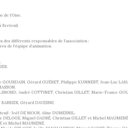
 de l’Oise.
 Breteuil.
on des différents responsables de l’association :
es de l’équipe d’animation.
.
IER.
re GOURDAIN, Gérard GUÉRET, Philippe KUNNERT, Jean-Luc LAH
RMASSON.
re BLIMOND, André COTTINET, Christian GILLET, Marie-France 
ne BARBIER, Gérard DAVESNE.
teuil : Joël DE MOOR, Aline DUMESNIL.
 Nicole DELOGE, Miguel GADRÉ, Christian GILLET et Michel MAUMENÉ
LOGE et Michel MAUMENÉ.