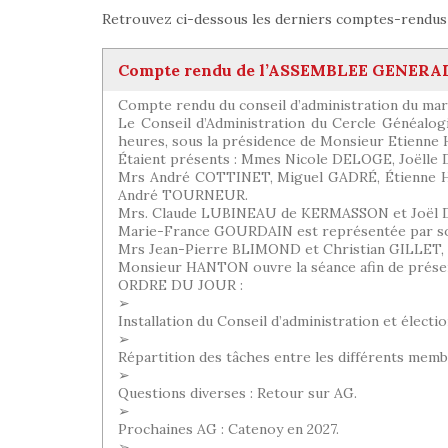
Retrouvez ci-dessous les derniers comptes-rendus d
Compte rendu de l’ASSEMBLEE GENERALE o
Compte rendu du conseil d’administration du mard
Le Conseil d’Administration du Cercle Généalogi
heures, sous la présidence de Monsieur Etienn
Étaient présents : Mmes Nicole DELOGE, Joël
Mrs André COTTINET, Miguel GADRÉ, Étienne
André TOURNEUR.
Mrs. Claude LUBINEAU de KERMASSON et Joël D
Marie-France GOURDAIN est représentée par so
Mrs Jean-Pierre BLIMOND et Christian GILLET, é
Monsieur HANTON ouvre la séance afin de présent
ORDRE DU JOUR :
➢
Installation du Conseil d’administration et électi
➢
Répartition des tâches entre les différents membr
➢
Questions diverses : Retour sur AG.
➢
Prochaines AG : Catenoy en 2027.
➢