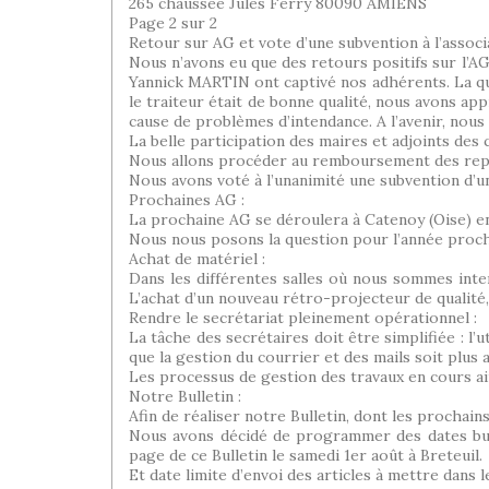
265 chaussée Jules Ferry 80090 AMIENS
Page 2 sur 2
Retour sur AG et vote d’une subvention à l’associat
Nous n’avons eu que des retours positifs sur l’AG 
Yannick MARTIN ont captivé nos adhérents. La qua
le traiteur était de bonne qualité, nous avons app
cause de problèmes d’intendance. A l’avenir, nous
La belle participation des maires et adjoints des
Nous allons procéder au remboursement des repas
Nous avons voté à l’unanimité une subvention d’un
Prochaines AG :
La prochaine AG se déroulera à Catenoy (Oise) en 
Nous nous posons la question pour l’année proch
Achat de matériel :
Dans les différentes salles où nous sommes inte
L’achat d’un nouveau rétro-projecteur de qualité,
Rendre le secrétariat pleinement opérationnel :
La tâche des secrétaires doit être simplifiée : l
que la gestion du courrier et des mails soit plus a
Les processus de gestion des travaux en cours ai
Notre Bulletin :
Afin de réaliser notre Bulletin, dont les prochains
Nous avons décidé de programmer des dates butoir
page de ce Bulletin le samedi 1er août à Breteuil.
Et date limite d’envoi des articles à mettre dans 