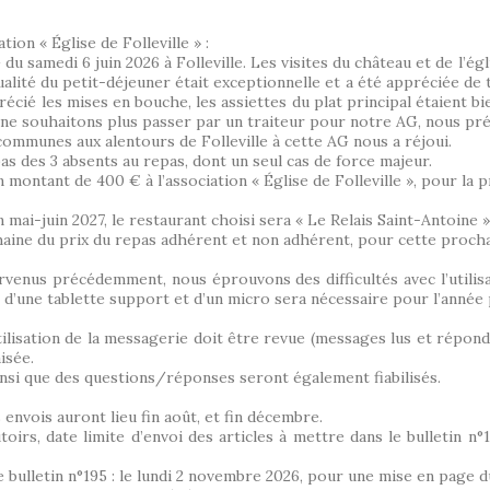
ion « Église de Folleville » :
du samedi 6 juin 2026 à Folleville. Les visites du château et de l’é
lité du petit-déjeuner était exceptionnelle et a été appréciée de
récié les mises en bouche, les assiettes du plat principal étaient 
 ne souhaitons plus passer par un traiteur pour notre AG, nous préf
 communes aux alentours de Folleville à cette AG nous a réjoui.
 des 3 absents au repas, dont un seul cas de force majeur.
 montant de 400 € à l’association « Église de Folleville », pour la 
mai-juin 2027, le restaurant choisi sera « Le Relais Saint-Antoine »
aine du prix du repas adhérent et non adhérent, pour cette proch
rvenus précédemment, nous éprouvons des difficultés avec l’utilis
 d’une tablette support et d’un micro sera nécessaire pour l’année
’utilisation de la messagerie doit être revue (messages lus et répon
isée.
nsi que des questions/réponses seront également fiabilisés.
 envois auront lieu fin août, et fin décembre.
s, date limite d’envoi des articles à mettre dans le bulletin n°1
le bulletin n°195 : le lundi 2 novembre 2026, pour une mise en page 