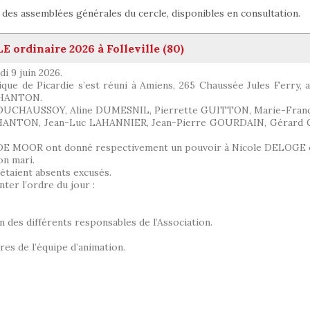
es assemblées générales du cercle, disponibles en consultation.
rdinaire 2026 à Folleville (80)
i 9 juin 2026.
que de Picardie s’est réuni à Amiens, 265 Chaussée Jules Ferry, a
e HANTON.
le DUCHAUSSOY, Aline DUMESNIL, Pierrette GUITTON, Marie-Fra
 HANTON, Jean-Luc LAHANNIER, Jean-Pierre GOURDAIN, Gérard
E MOOR ont donné respectivement un pouvoir à Nicole DELOGE 
n mari.
taient absents excusés.
er l’ordre du jour :
on des différents responsables de l’Association.
es de l’équipe d’animation.