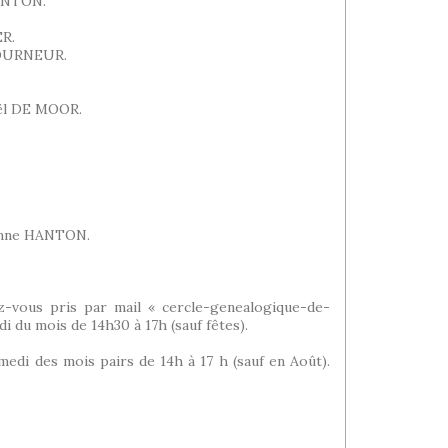
HANTON.
ER.
 TOURNEUR.
ël DE MOOR.
ienne HANTON.
vous pris par mail « cercle-genealogique-de-
i du mois de 14h30 à 17h (sauf fêtes).
i des mois pairs de 14h à 17 h (sauf en Août).