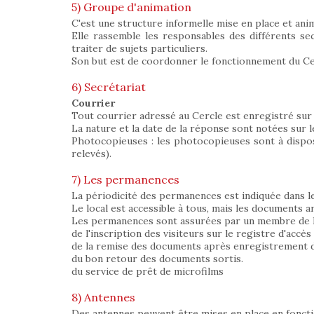
5) Groupe d'animation
C'est une structure informelle mise en place et ani
Elle rassemble les responsables des différents sec
traiter de sujets particuliers.
Son but est de coordonner le fonctionnement du Cerc
6) Secrétariat
Courrier
Tout courrier adressé au Cercle est enregistré sur 
La nature et la date de la réponse sont notées sur l
Photocopieuses : les photocopieuses sont à dispos
relevés).
7) Les permanences
La périodicité des permanences est indiquée dans le b
Le local est accessible à tous, mais les documents 
Les permanences sont assurées par un membre de l'
de l'inscription des visiteurs sur le registre d'accès 
de la remise des documents après enregistrement de
du bon retour des documents sortis.
du service de prêt de microfilms
8) Antennes
Des antennes peuvent être mises en place en foncti