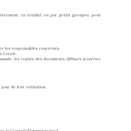
ulièrement, en totalité ou par petits groupes, pour
tre les responsables concernés.
u Cercle.
ande, les copies des documents diffusés (courrier,
jour de leur cotisation.
c le Conseil d'Administration.