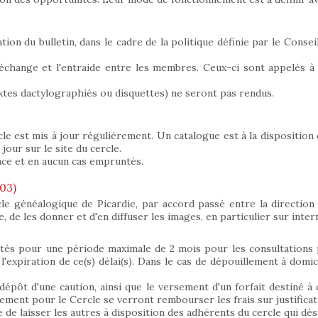
ion du bulletin, dans le cadre de la politique définie par le Consei
.
 l'échange et l'entraide entre les membres. Ceux-ci sont appelés 
tes dactylographiés ou disquettes) ne seront pas rendus.
cle est mis à jour régulièrement. Un catalogue est à la disposition 
our sur le site du cercle.
ace et en aucun cas empruntés.
03)
cle généalogique de Picardie, par accord passé entre la direction
re, de les donner et d'en diffuser les images, en particulier sur inter
êtés pour une période maximale de 2 mois pour les consultations
'expiration de ce(s) délai(s). Dans le cas de dépouillement à domicil
dépôt d'une caution, ainsi que le versement d'un forfait destiné à 
ment pour le Cercle se verront rembourser les frais sur justificati
e de laisser les autres à disposition des adhérents du cercle qui dé