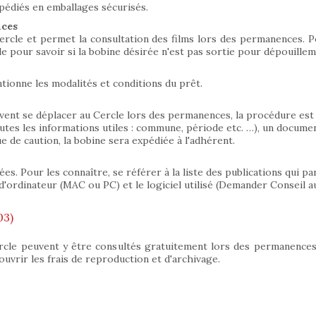
pédiés en emballages sécurisés.
nces
rcle et permet la consultation des films lors des permanences. Pou
e pour savoir si la bobine désirée n'est pas sortie pour dépouilleme
ionne les modalités et conditions du prêt.
ent se déplacer au Cercle lors des permanences, la procédure est l
utes les informations utiles : commune, période etc. …), un docum
de caution, la bobine sera expédiée à l'adhérent.
. Pour les connaître, se référer à la liste des publications qui para
d'ordinateur (MAC ou PC) et le logiciel utilisé (Demander Conseil au
03)
rcle peuvent y être consultés gratuitement lors des permanence
uvrir les frais de reproduction et d'archivage.