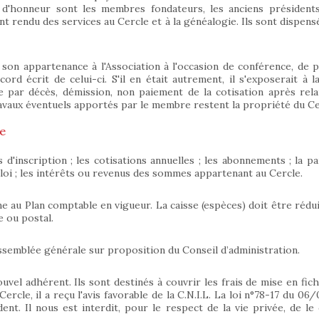
d'honneur sont les membres fondateurs, les anciens présidents
 rendu des services au Cercle et à la généalogie. Ils sont dispensés
on appartenance à l'Association à l'occasion de conférence, de pu
rd écrit de celui-ci. S'il en était autrement, il s'exposerait à la 
 par décès, démission, non paiement de la cotisation après rela
travaux éventuels apportés par le membre restent la propriété du Ce
le
'inscription ; les cotisations annuelles ; les abonnements ; la part
loi ; les intérêts ou revenus des sommes appartenant au Cercle.
me au Plan comptable en vigueur. La caisse (espèces) doit être rédui
e ou postal.
l’Assemblée générale sur proposition du Conseil d’administration.
vel adhérent. Ils sont destinés à couvrir les frais de mise en fich
rcle, il a reçu l'avis favorable de la C.N.I.L. La loi n°78-17 du 06
t. Il nous est interdit, pour le respect de la vie privée, de le