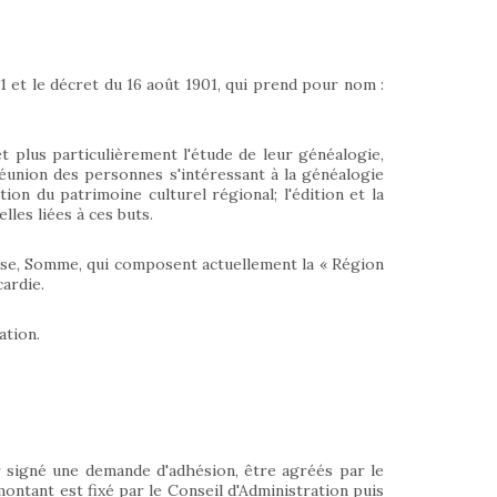
01 et le décret du 16 août 1901, qui prend pour nom :
et plus particulièrement l'étude de leur généalogie,
a réunion des personnes s'intéressant à la généalogie
ion du patrimoine culturel régional; l'édition et la
lles liées à ces buts.
Oise, Somme, qui composent actuellement la « Région
ardie.
ation.
 signé une demande d'adhésion, être agréés par le
montant est fixé par le Conseil d'Administration puis