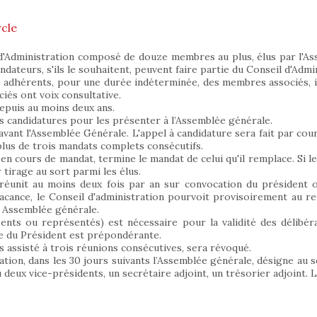
cle
 d'Administration composé de douze membres au plus, élus par l'A
ndateurs, s'ils le souhaitent, peuvent faire partie du Conseil d'Adm
 adhérents, pour une durée indéterminée, des membres associés, invi
iés ont voix consultative.
epuis au moins deux ans.
es candidatures pour les présenter à l’Assemblée générale.
vant l'Assemblée Générale. L'appel à candidature sera fait par cou
 plus de trois mandats complets consécutifs.
 cours de mandat, termine le mandat de celui qu'il remplace. Si le
r tirage au sort parmi les élus.
 réunit au moins deux fois par an sur convocation du président 
acance, le Conseil d'administration pourvoit provisoirement au 
e Assemblée générale.
ts ou représentés) est nécessaire pour la validité des délibéra
le du Président est prépondérante.
as assisté à trois réunions consécutives, sera révoqué.
ation, dans les 30 jours suivants l’Assemblée générale, désigne au 
u deux vice-présidents, un secrétaire adjoint, un trésorier adjoint. 