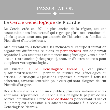
L'ASSOCIATION
Le
Cercle Généalogique
de Picardie
Le Cercle, créé en 1971, le plus ancien de la région, est une
association sans but lucratif qui regroupe plusieurs centaines de
généalogistes amateurs, passionnés de l´histoire des familles de
Picardie et d'histoire locale.
Bien qu’étant tous bénévoles, les membres du l’équipe d’animation
organisent différentes réunions ou
permanences
afin de pouvoir
répondre à vos attentes : commencer une généalogie, vous aider à
lire un texte ancien (paléographie), trouver d’autres sources pour
compléter votre généalogie...
Un bulletin,
« Le Généalogiste Picard »,
est publié
quadrimestriellement. Il permet de publier vos généalogies ou
articles. La rubrique « Questions-Réponses », ouverte à tous les
adhérents, favorise l'entraide pour ceux qui sont éloignés de leur
Picardie d’origine.
Des relevés d´actes sont aussi publiés, plusieurs millions d´actes
sont ainsi répertoriés. Le Cercle a mis en ligne la plupart de ses
relevés informatisés. Cette
base de données
(concernant l’Oise et
la Somme) est accessible aux adhérents abonnés à la revue « Le
Généalogiste Picard ».