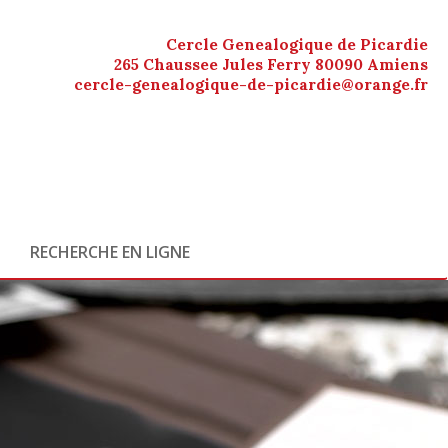
Cercle Genealogique de Picardie
265 Chaussee Jules Ferry 80090 Amiens
cercle-genealogique-de-picardie@orange.fr
RECHERCHE EN LIGNE