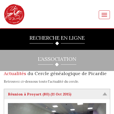
Toggl
navig
RECHERCHE EN LIGNE
L'ASSOCIATION
Actualités
du Cercle généalogique de Picardie
Retrouvez ci-dessous toute l'actualité du cercle.
Réunion à Proyart (80)
(11 Oct 2015)