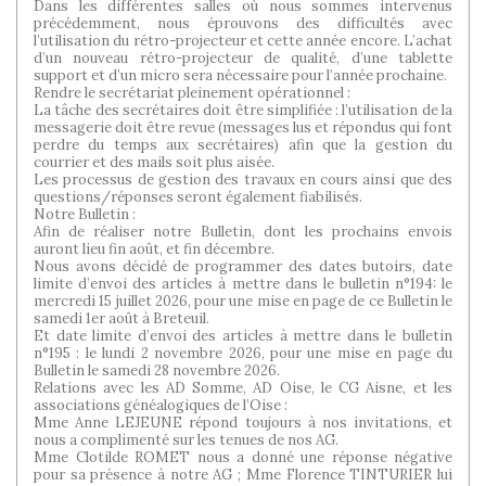
Dans les différentes salles où nous sommes intervenus
précédemment, nous éprouvons des difficultés avec
l’utilisation du rétro-projecteur et cette année encore. L’achat
d’un nouveau rétro-projecteur de qualité, d’une tablette
support et d’un micro sera nécessaire pour l’année prochaine.
Rendre le secrétariat pleinement opérationnel :
La tâche des secrétaires doit être simplifiée : l’utilisation de la
messagerie doit être revue (messages lus et répondus qui font
perdre du temps aux secrétaires) afin que la gestion du
courrier et des mails soit plus aisée.
Les processus de gestion des travaux en cours ainsi que des
questions/réponses seront également fiabilisés.
Notre Bulletin :
Afin de réaliser notre Bulletin, dont les prochains envois
auront lieu fin août, et fin décembre.
Nous avons décidé de programmer des dates butoirs, date
limite d’envoi des articles à mettre dans le bulletin n°194: le
mercredi 15 juillet 2026, pour une mise en page de ce Bulletin le
samedi 1er août à Breteuil.
Et date limite d’envoi des articles à mettre dans le bulletin
n°195 : le lundi 2 novembre 2026, pour une mise en page du
Bulletin le samedi 28 novembre 2026.
Relations avec les AD Somme, AD Oise, le CG Aisne, et les
associations généalogiques de l’Oise :
Mme Anne LEJEUNE répond toujours à nos invitations, et
nous a complimenté sur les tenues de nos AG.
Mme Clotilde ROMET nous a donné une réponse négative
pour sa présence à notre AG ; Mme Florence TINTURIER lui