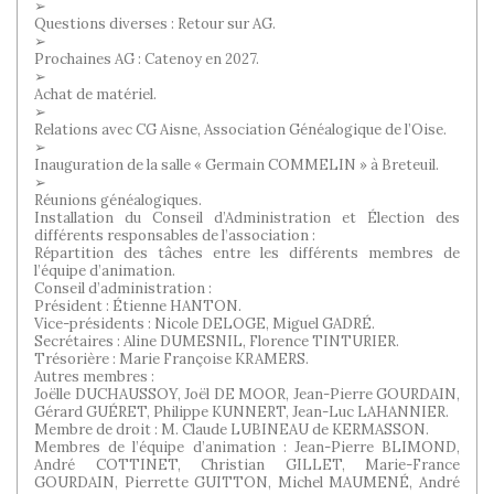
➢
Questions diverses : Retour sur AG.
➢
Prochaines AG : Catenoy en 2027.
➢
Achat de matériel.
➢
Relations avec CG Aisne, Association Généalogique de l’Oise.
➢
Inauguration de la salle « Germain COMMELIN » à Breteuil.
➢
Réunions généalogiques.
Installation du Conseil d’Administration et Élection des
différents responsables de l’association :
Répartition des tâches entre les différents membres de
l’équipe d’animation.
Conseil d’administration :
Président : Étienne HANTON.
Vice-présidents : Nicole DELOGE, Miguel GADRÉ.
Secrétaires : Aline DUMESNIL, Florence TINTURIER.
Trésorière : Marie Françoise KRAMERS.
Autres membres :
Joëlle DUCHAUSSOY, Joël DE MOOR, Jean-Pierre GOURDAIN,
Gérard GUÉRET, Philippe KUNNERT, Jean-Luc LAHANNIER.
Membre de droit : M. Claude LUBINEAU de KERMASSON.
Membres de l’équipe d’animation : Jean-Pierre BLIMOND,
André COTTINET, Christian GILLET, Marie-France
GOURDAIN, Pierrette GUITTON, Michel MAUMENÉ, André