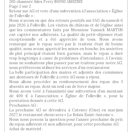
265 chaussée Jules Ferry 80090 AMIENS
Page 2 sur 2
Retour sur AG et vote d’une subvention à l’association « Église
de Folleville » :
Nous n’avons eu que des retours positifs sur l’AG du samedi 6
juin 2026 à Folleville. Les visites du château et de l’église ainsi
que les commentaires faits par Monsieur Yannick MARTIN
ont captivé nos adhérents. La qualité du petit-déjeuner était
exceptionnelle et a été appréciée de tous. Nous avons
remarqué que le repas servi par le traiteur était de bonne
qualité, nous avons apprécié les mises en bouche, les assiettes
du plat principal étaient bien garnies, mais le repas a duré
trop longtemps à cause de problèmes d’intendance. A l’avenir,
nous ne souhaitons plus passer par un traiteur pour notre AG,
nous préférerons utiliser les services d’un restaurateur.
La belle participation des maires et adjoints des communes
aux alentours de Folleville à cette AG nous a réjoui.
Nous allons procéder au remboursement des repas des 3
absents au repas, dont un seul cas de force majeur.
Nous avons voté à l’unanimité une subvention d’un montant
de 400 € à l’association « Église de Folleville », pour la
prestation donnée à cette AG.
Prochaines AG :
La prochaine AG se déroulera à Catenoy (Oise) en mai-juin
2027, le restaurant choisi sera « Le Relais Saint-Antoine ».
Nous nous posons la question pour l’année prochaine du prix
du repas adhérent et non adhérent, pour cette prochaine AG.
Achat de matériel :