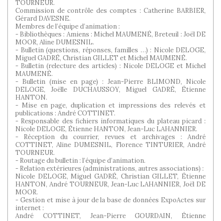
TOURNEUR.
Commission de contrôle des comptes : Catherine BARBIER,
Gérard DAVESNE.
Membres de l’équipe d’animation :
- Bibliothèques : Amiens : Michel MAUMENÉ, Breteuil : Joël DE
MOOR, Aline DUMESNIL.
- Bulletin (questions, réponses, familles …) : Nicole DELOGE,
Miguel GADRÉ, Christian GILLET et Michel MAUMENÉ.
- Bulletin (relecture des articles) : Nicole DELOGE et Michel
MAUMENÉ.
- Bulletin (mise en page) : Jean-Pierre BLIMOND, Nicole
DELOGE, Joëlle DUCHAUSSOY, Miguel GADRÉ, Étienne
HANTON.
- Mise en page, duplication et impressions des relevés et
publications : André COTTINET.
- Responsable des fichiers informatiques du plateau picard :
Nicole DELOGE, Étienne HANTON, Jean-Luc LAHANNIER.
- Réception du courrier, revues et archivages : André
COTTINET, Aline DUMESNIL, Florence TINTURIER, André
TOURNEUR.
- Routage du bulletin : l’équipe d’animation.
- Relation extérieures (administrations, autres associations) :
Nicole DELOGE, Miguel GADRÉ, Christian GILLET, Étienne
HANTON, André TOURNEUR, Jean-Luc LAHANNIER, Joël DE
MOOR.
- Gestion et mise à jour de la base de données ExpoActes sur
internet :
André COTTINET, Jean-Pierre GOURDAIN, Étienne