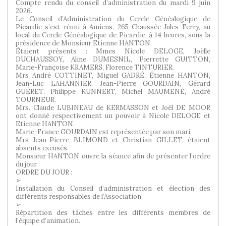
Compte rendu du conseil d’administration du mardi 9 juin
2026.
Le Conseil d’Administration du Cercle Généalogique de
Picardie s’est réuni à Amiens, 265 Chaussée Jules Ferry, au
local du Cercle Généalogique de Picardie, à 14 heures, sous la
présidence de Monsieur Etienne HANTON.
Étaient présents : Mmes Nicole DELOGE, Joëlle
DUCHAUSSOY, Aline DUMESNIL, Pierrette GUITTON,
Marie-Françoise KRAMERS, Florence TINTURIER.
Mrs André COTTINET, Miguel GADRÉ, Étienne HANTON,
Jean-Luc LAHANNIER, Jean-Pierre GOURDAIN, Gérard
GUÉRET, Philippe KUNNERT, Michel MAUMENÉ, André
TOURNEUR.
Mrs. Claude LUBINEAU de KERMASSON et Joël DE MOOR
ont donné respectivement un pouvoir à Nicole DELOGE et
Etienne HANTON.
Marie-France GOURDAIN est représentée par son mari.
Mrs Jean-Pierre BLIMOND et Christian GILLET, étaient
absents excusés.
Monsieur HANTON ouvre la séance afin de présenter l’ordre
du jour :
ORDRE DU JOUR :
➢
Installation du Conseil d’administration et élection des
différents responsables de l’Association.
➢
Répartition des tâches entre les différents membres de
l’équipe d’animation.