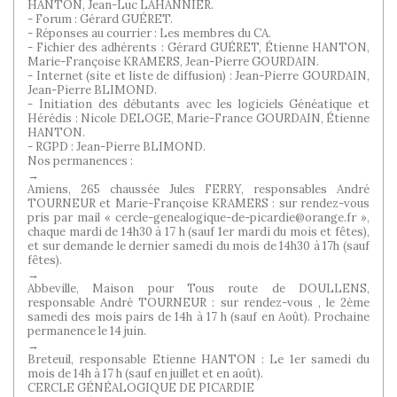
HANTON, Jean-Luc LAHANNIER.
- Forum : Gérard GUÉRET.
- Réponses au courrier : Les membres du CA.
- Fichier des adhérents : Gérard GUÉRET, Étienne HANTON,
Marie-Françoise KRAMERS, Jean-Pierre GOURDAIN.
- Internet (site et liste de diffusion) : Jean-Pierre GOURDAIN,
Jean-Pierre BLIMOND.
- Initiation des débutants avec les logiciels Généatique et
Hérédis : Nicole DELOGE, Marie-France GOURDAIN, Étienne
HANTON.
- RGPD : Jean-Pierre BLIMOND.
Nos permanences :
→
Amiens, 265 chaussée Jules FERRY, responsables André
TOURNEUR et Marie-Françoise KRAMERS : sur rendez-vous
pris par mail « cercle-genealogique-de-picardie@orange.fr »,
chaque mardi de 14h30 à 17 h (sauf 1er mardi du mois et fêtes),
et sur demande le dernier samedi du mois de 14h30 à 17h (sauf
fêtes).
→
Abbeville, Maison pour Tous route de DOULLENS,
responsable André TOURNEUR : sur rendez-vous , le 2ème
samedi des mois pairs de 14h à 17 h (sauf en Août). Prochaine
permanence le 14 juin.
→
Breteuil, responsable Etienne HANTON : Le 1er samedi du
mois de 14h à 17 h (sauf en juillet et en août).
CERCLE GÉNÉALOGIQUE DE PICARDIE