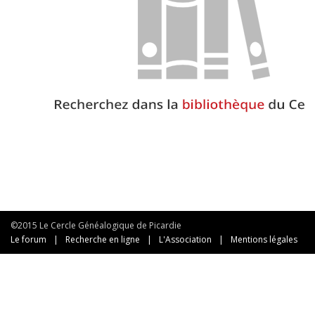
©2015 Le Cercle Généalogique de Picardie
Le forum
|
Recherche en ligne
|
L'Association
|
Mentions légales