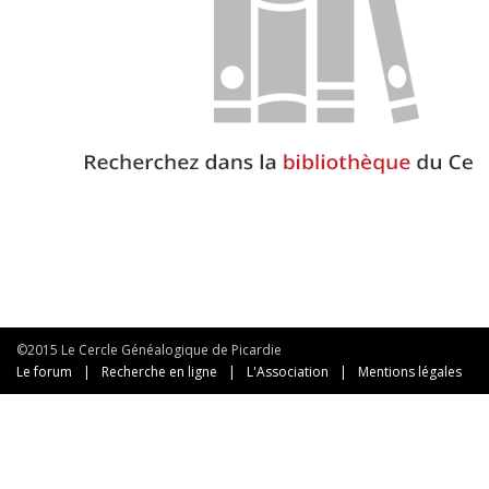
©2015 Le Cercle Généalogique de Picardie
Le forum
|
Recherche en ligne
|
L'Association
|
Mentions légales