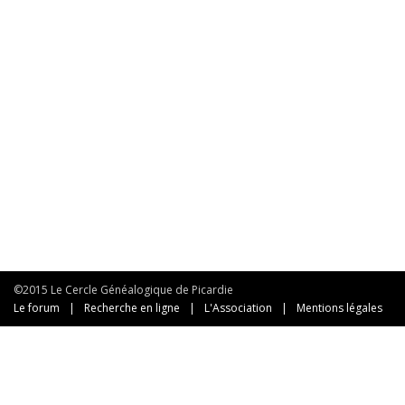
©2015 Le Cercle Généalogique de Picardie
Le forum
|
Recherche en ligne
|
L'Association
|
Mentions légales