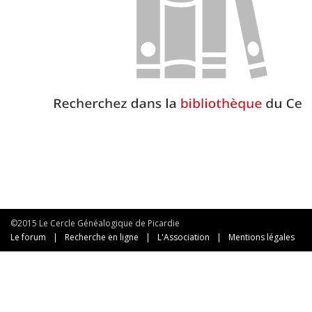
©2015 Le Cercle Généalogique de Picardie
Le forum
|
Recherche en ligne
|
L'Association
|
Mentions légales