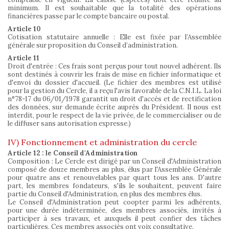
minimum. Il est souhaitable que la totalité des opérations
financières passe par le compte bancaire ou postal.
Article 10
Cotisation statutaire annuelle : Elle est fixée par l’Assemblée
générale sur proposition du Conseil d’administration.
Article 11
Droit d'entrée : Ces frais sont perçus pour tout nouvel adhérent. Ils
sont destinés à couvrir les frais de mise en fichier informatique et
d'envoi du dossier d'accueil. (Le fichier des membres est utilisé
pour la gestion du Cercle, il a reçu l'avis favorable de la C.N.I.L. La loi
n°78-17 du 06/01/1978 garantit un droit d'accès et de rectification
des données, sur demande écrite auprès du Président. Il nous est
interdit, pour le respect de la vie privée, de le commercialiser ou de
le diffuser sans autorisation expresse.)
IV) Fonctionnement et administration du cercle
Article 12 : le Conseil d'Administration
Composition : Le Cercle est dirigé par un Conseil d'Administration
composé de douze membres au plus, élus par l'Assemblée Générale
pour quatre ans et renouvelables par quart tous les ans. D'autre
part, les membres fondateurs, s'ils le souhaitent, peuvent faire
partie du Conseil d'Administration, en plus des membres élus.
Le Conseil d'Administration peut coopter parmi les adhérents,
pour une durée indéterminée, des membres associés, invités à
participer à ses travaux, et auxquels il peut confier des tâches
particulières. Ces membres associés ont voix consultative.