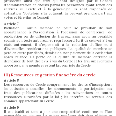
présidents ainsi que ceux qui sont désignés par le Conseil
d'Administration et choisis parmi les personnes ayant rendu des
services au Cercle et à la généalogie. Ils sont dispensés de
cotisation. Toutefois, s'ils cotisent, ils peuvent prendre part aux
votes et être élus au Conseil.
Article 7
Radiation : Aucun membre ne peut se prévaloir de son
appartenance à l'Association à l'occasion de conférence, de
publication ou de diffusion de travaux, sans avoir au préalable
soumis son texte au bureau et reçu l'accord écrit de celui-ci. S'il en
était autrement, il s'exposerait à la radiation d'office et à
d'éventuelles rectifications publiques. La qualité de membre se
perd en outre par décès, démission, non paiement de la cotisation
après relance. La perte de la qualité de membre entraîne la
déchéance de tout droit vis à vis du Cercle et les travaux éventuels
apportés par le membre restent la propriété du Cercle.
III) Ressources et gestion financière du cercle
Article 8
Les ressources du Cercle comprennent : les droits d'inscription ;
les cotisations annuelles ; les abonnements ; la participation aux
frais des publications diffusées ; les subventions et toutes
ressources autorisées par la loi ; les intérêts ou revenus des
sommes appartenant au Cercle.
Article 9
Il est établi et tenu à jour une comptabilité conforme au Plan
comptable en vigueur. La caisse (espèces) doit être réduite au