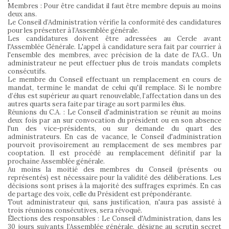
Membres : Pour être candidat il faut être membre depuis au moins
deux ans.
Le Conseil d’Administration vérifie la conformité des candidatures
pour les présenter à l’Assemblée générale.
Les candidatures doivent être adressées au Cercle avant
l'Assemblée Générale. L'appel à candidature sera fait par courrier à
l'ensemble des membres, avec précision de la date de l'A.G.. Un
administrateur ne peut effectuer plus de trois mandats complets
consécutifs.
Le membre du Conseil effectuant un remplacement en cours de
mandat, termine le mandat de celui qu'il remplace. Si le nombre
d’élus est supérieur au quart renouvelable, l’affectation dans un des
autres quarts sera faite par tirage au sort parmi les élus.
Réunions du C.A. : Le Conseil d'administration se réunit au moins
deux fois par an sur convocation du président ou en son absence
l'un des vice-présidents, ou sur demande du quart des
administrateurs. En cas de vacance, le Conseil d'administration
pourvoit provisoirement au remplacement de ses membres par
cooptation. Il est procédé au remplacement définitif par la
prochaine Assemblée générale.
Au moins la moitié des membres du Conseil (présents ou
représentés) est nécessaire pour la validité des délibérations. Les
décisions sont prises à la majorité des suffrages exprimés. En cas
de partage des voix, celle du Président est prépondérante.
Tout administrateur qui, sans justification, n'aura pas assisté à
trois réunions consécutives, sera révoqué.
Élections des responsables : Le Conseil d'Administration, dans les
30 jours suivants l’Assemblée générale, désigne au scrutin secret