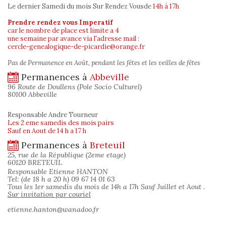
Le dernier Samedi du mois Sur Rendez Vous
de
14h à 17h
Prendre rendez vous Imperatif
car le nombre de place est limite a 4
une semaine par avance via l'adresse mail :
cercle-genealogique-de-picardie@orange.fr
Pas de Permanence en Août, pendant les fêtes et les veilles de fêtes
Permanences à
Abbeville
96 Route de Doullens (Pole Socio Culturel)
80100 Abbeville
Responsable Andre Tourneur
Les 2 eme samedis des mois pairs
Sauf en Aout de 14 h a 17 h
Permanences à
Breteuil
25, rue de la République (2eme etage)
60120 BRETEUIL
Responsable Etienne HANTON
Tel: (de 18 h a 20 h) 09 67 14 01 63
Tous les 1er samedis du mois de 14h a 17h Sauf Juillet et Aout .
Sur invitation par couriel
etienne.hanton@wanadoo.fr