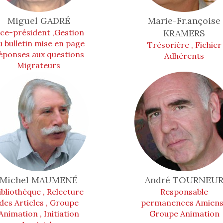
Miguel
GADRÉ
Marie-Fr.ançoise
ice-président ,Gestion
KRAMERS
u bulletin mise en page
Trésorière , Fichier
éponses aux questions
Adhérents
Migrateurs
Michel
MAUMENÉ
André
TOURNEU
ibliothéque , Relecture
Responsable
des Articles , Groupe
permanences Amiens
Animation , Initiation
Groupe Animation