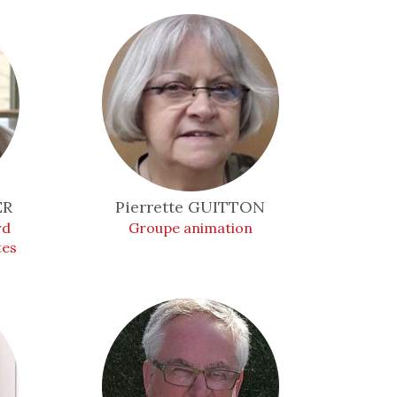
ER
Pierrette
GUITTON
rd
Groupe animation
tes