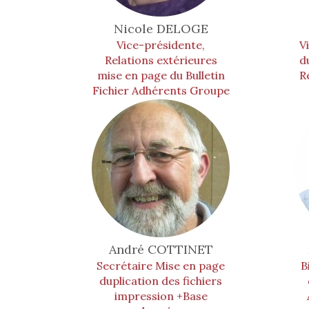
Nicole
DELOGE
Vice-présidente,
V
Relations extérieures
d
mise en page du Bulletin
R
Fichier Adhérents Groupe
Animation
André
COTTINET
Secrétaire Mise en page
B
duplication des fichiers
impression +Base